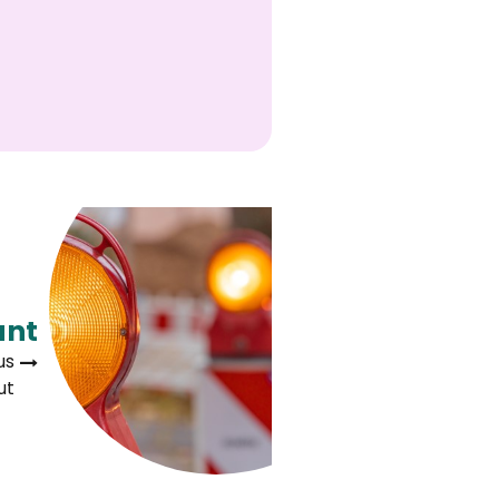
ant
us
ut