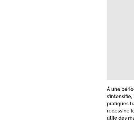
À une pério
s’intensifi
pratiques tr
redessine l
utile des m