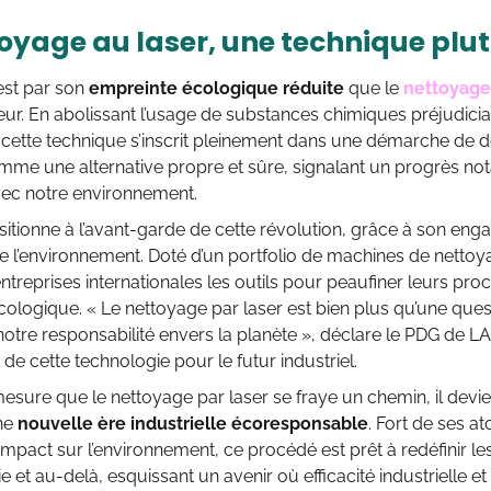
toyage au laser, une technique plu
’est par son
empreinte écologique réduite
que le
nettoyage
ur. En abolissant l’usage de substances chimiques préjudiciab
 cette technique s’inscrit pleinement dans une démarche de 
me une alternative propre et sûre, signalant un progrès not
ec notre environnement.
itionne à l’avant-garde de cette révolution, grâce à son enga
e l’environnement. Doté d’un portfolio de machines de netto
entreprises internationales les outils pour peaufiner leurs pr
ologique. « Le nettoyage par laser est bien plus qu’une quest
tre responsabilité envers la planète », déclare le PDG de LA
 de cette technologie pour le futur industriel.
mesure que le nettoyage par laser se fraye un chemin, il devi
une
nouvelle ère industrielle écoresponsable
. Fort de ses a
 impact sur l’environnement, ce procédé est prêt à redéfinir l
ie et au-delà, esquissant un avenir où efficacité industrielle 