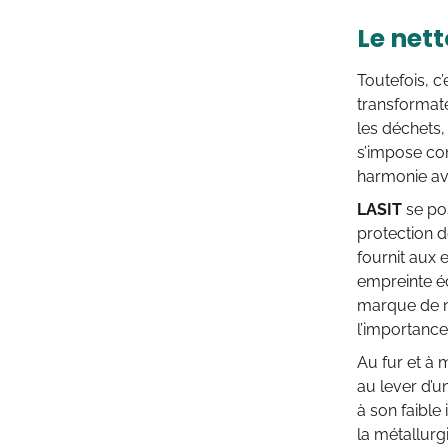
Le net
Toutefois, c
transformate
les déchets,
s’impose com
harmonie av
LASIT
se pos
protection d
fournit aux 
empreinte éc
marque de no
l’importance
Au fur et à 
au lever d’
à son faible
la métallurg