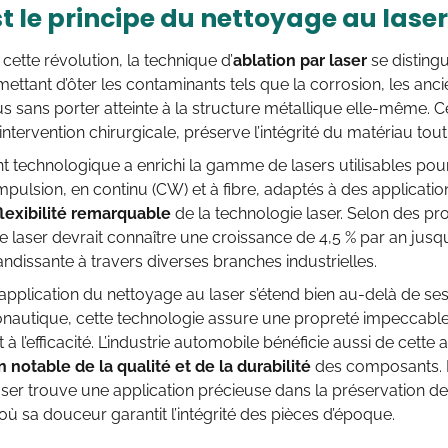
t le principe du nettoyage au laser
ette révolution, la technique d’
ablation par laser
se disting
rmettant d’ôter les contaminants tels que la corrosion, les an
us sans porter atteinte à la structure métallique elle-même.
intervention chirurgicale, préserve l’intégrité du matériau tout
 technologique a enrichi la gamme de lasers utilisables pour
pulsion, en continu (CW) et à fibre, adaptés à des application
flexibilité remarquable
de la technologie laser. Selon des pr
 laser devrait connaître une croissance de 4,5 % par an jusq
ndissante à travers diverses branches industrielles.
pplication du nettoyage au laser s’étend bien au-delà de ses
nautique, cette technologie assure une propreté impeccable d
t à l’efficacité. L’industrie automobile bénéficie aussi de cette
 notable de la qualité et de la durabilité
des composants. D
ser trouve une application précieuse dans la préservation de
 où sa douceur garantit l’intégrité des pièces d’époque.