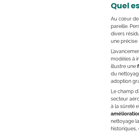
Quel es
Au cœur de c
pareille. Pe
divers résid
une précise 
L’avancement
modèles à im
illustre une
du nettoyage
adoption gra
Le champ d’a
secteur aéro
à la sûreté e
amélioration
nettoyage la
historiques,