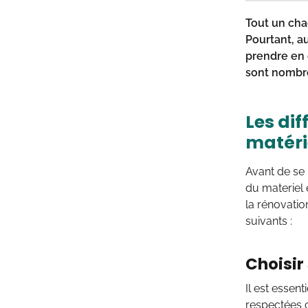
Tout un cha
Pourtant, a
prendre en c
sont nombre
Les di
matéri
Avant de se 
du materiel 
la rénovatio
suivants :
Choisir
Il est essent
respectées c