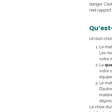
danger. C’es
réel rapport 
Qu’est
Un bon choix
Le mat
Les ris
votre m
La
qua
votre s
équipe
Le maté
D’autre
matéri
disjonc
Le choix d’un