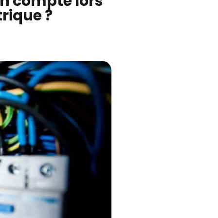
en compte lors
trique ?