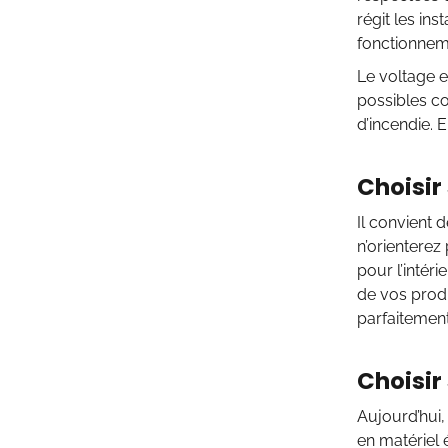
régit les ins
fonctionneme
Le voltage e
possibles co
d’incendie. 
Choisir
Il convient 
n’orienterez
pour l’intér
de vos prod
parfaitement
Choisir
Aujourd’hui,
en matériel 