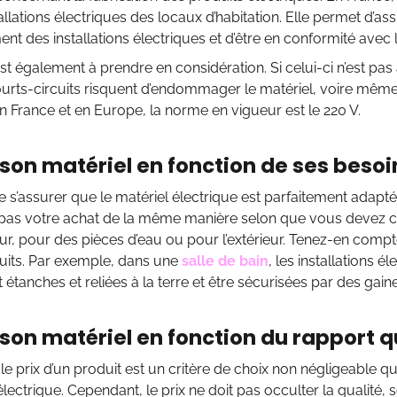
tallations électriques des locaux d’habitation. Elle permet d’ass
nt des installations électriques et d’être en conformité avec 
st également à prendre en considération. Si celui-ci n’est pas
urts-circuits risquent d’endommager le matériel, voire même
En France et en Europe, la norme en vigueur est le 220 V.
 son matériel en fonction de ses besoi
de s’assurer que le matériel électrique est parfaitement adapté
 pas votre achat de la même manière selon que vous devez ch
ieur, pour des pièces d’eau ou pour l’extérieur. Tenez-en compt
uits. Par exemple, dans une
salle de bain
, les installations é
 étanches et reliées à la terre et être sécurisées par des gai
 son matériel en fonction du rapport qu
 le prix d’un produit est un critère de choix non négligeable 
électrique. Cependant, le prix ne doit pas occulter la qualité