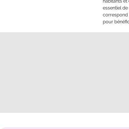
habitants et
essentiel de
correspond à
pour bénéfic