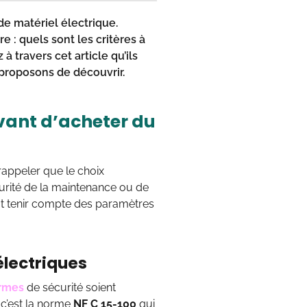
de matériel électrique.
 : quels sont les critères à
 travers cet article qu’ils
 proposons de découvrir.
vant d’acheter du
 rappeler que le choix
écurité de la maintenance ou de
faut tenir compte des paramètres
électriques
ormes
de sécurité soient
 c’est la norme
NF C 15-100
qui