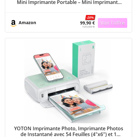
Mini Imprimante Portable – Mini Imprimante
Photo – Compacte et sans Fil – Bluetooth 5.0 et
Charge Rapide Type-C – Imprimante de Voyage,
-20%
Perle Blanche
Amazon
99,90 €
125,00 €
YOTON Imprimante Photo, Imprimante Photos
de Instantané avec 54 Feuilles (4″x6″) et 1