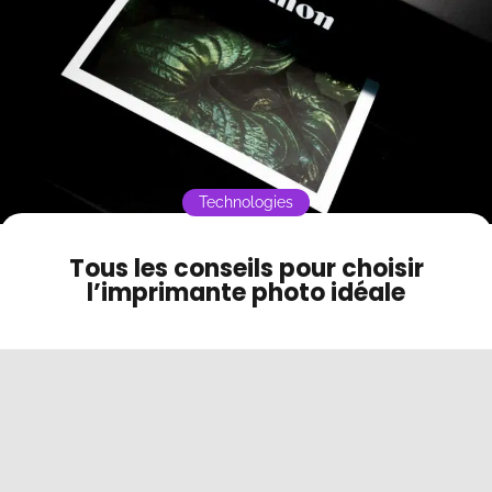
multifonction pour la photo ?
Contact
Mode sombre
Technologies
Tous les conseils pour choisir
l’imprimante photo idéale