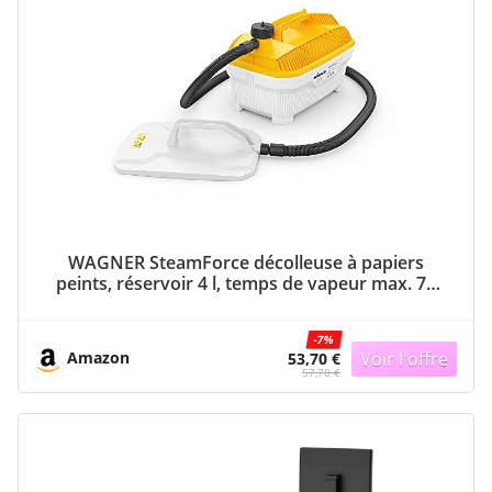
WAGNER SteamForce décolleuse à papiers
peints, réservoir 4 l, temps de vapeur max. 70
min, tuyau 3,7 m, 2 000 W, 230 V
-7%
Amazon
53,70 €
57,70 €