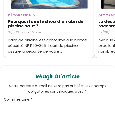
DÉCORATION
DÉCORAT
Pourquoi faire le choix d’un abri de
La déco
piscine haut ?
raccord
31/01/2023
•
Marie
02/08/202
L’abri de piscine est conforme à la norme
Avoir un
sécurité NF P90-306. L’abri de piscine
excellen
assure la sécurité de votre ...
nombreus
Réagir à l'article
Votre adresse e-mail ne sera pas publiée.
Les champs
obligatoires sont indiqués avec
*
Commentaire
*