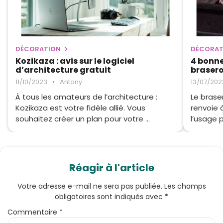
DÉCORATION
DÉCORAT
Kozikaza : avis sur le logiciel
4 bonne
d’architecture gratuit
brasero
11/10/2023
•
Antony
13/07/202
À tous les amateurs de l’architecture :
Le braser
Kozikaza est votre fidèle allié. Vous
renvoie 
souhaitez créer un plan pour votre ...
l’usage p
Réagir à l'article
Votre adresse e-mail ne sera pas publiée.
Les champs
obligatoires sont indiqués avec
*
Commentaire
*