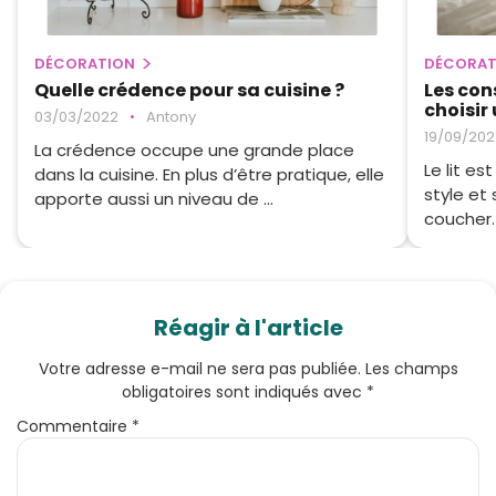
DÉCORATION
DÉCORAT
Quelle crédence pour sa cuisine ?
Les con
choisir
03/03/2022
•
Antony
19/09/202
La crédence occupe une grande place
Le lit e
dans la cuisine. En plus d’être pratique, elle
style et
apporte aussi un niveau de ...
coucher. 
Réagir à l'article
Votre adresse e-mail ne sera pas publiée.
Les champs
obligatoires sont indiqués avec
*
Commentaire
*