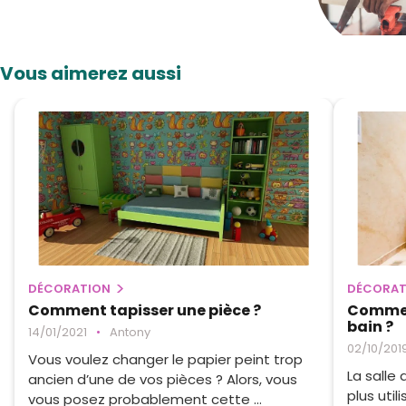
Vous aimerez aussi
DÉCORATION
DÉCORAT
Comment tapisser une pièce ?
Comment
bain ?
14/01/2021
•
Antony
02/10/201
Vous voulez changer le papier peint trop
La salle 
ancien d’une de vos pièces ? Alors, vous
plus uti
vous posez probablement cette ...