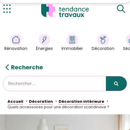
​Les décorations murales pour créer une
atmosphère scandinave
​L’importance des pieds de meubles dans un décor
Actualités
scandinave
Rénovation
>
Énergies
>
Rénovation
Énergies
Immobilier
Décoration
Séc
Décoration
>
Immobilier
>
Recherche
Sécurité
Astuces/DIY
Technologies
Accueil
Décoration
Décoration intérieure
Tendance Travaux
Quels accessoires pour une décoration scandinave ?
Kit partenaire
À propos