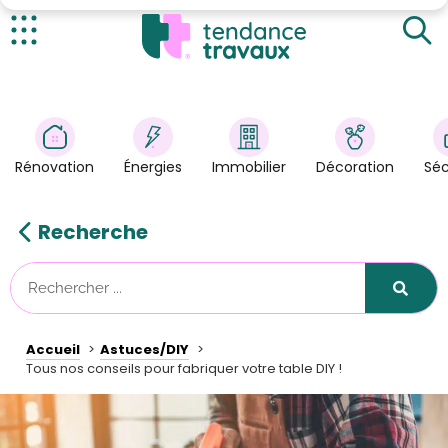
Choisir le plateau et les pieds de la table en bois
Les outils à utiliser
Actualités
Créer sa propre table en bois
Rénovation
>
Énergies
>
Rénovation
Énergies
Immobilier
Décoration
Séc
Décoration
>
Immobilier
>
Recherche
Sécurité
Astuces/DIY
Technologies
Accueil
Astuces/DIY
Tendance Travaux
Tous nos conseils pour fabriquer votre table DIY !
Kit partenaire
À propos