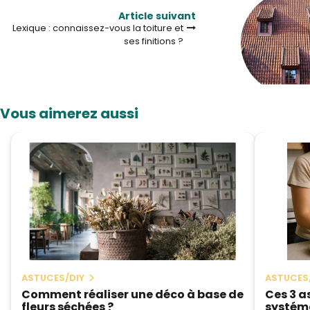
Article suivant
Lexique : connaissez-vous la toiture et
ses finitions ?
Vous aimerez aussi
ASTUCES/DIY
ASTUCES
Comment réaliser une déco à base de
Ces 3 a
fleurs séchées ?
systéma