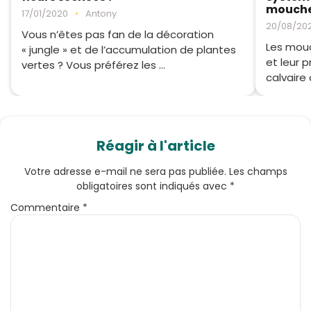
moucher
17/01/2020
•
Antony
20/08/20
Vous n’êtes pas fan de la décoration
Les mouc
« jungle » et de l’accumulation de plantes
et leur 
vertes ? Vous préférez les ...
calvaire d
Réagir à l'article
Votre adresse e-mail ne sera pas publiée.
Les champs
obligatoires sont indiqués avec
*
Commentaire
*