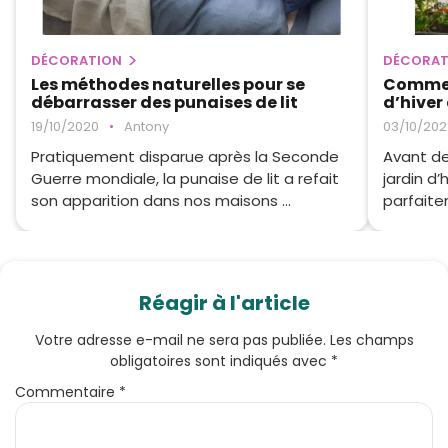
DÉCORATION
DÉCORAT
Les méthodes naturelles pour se
Commen
débarrasser des punaises de lit
d’hiver
19/10/2020
•
Antony
03/10/202
Pratiquement disparue après la Seconde
Avant de
Guerre mondiale, la punaise de lit a refait
jardin d’
son apparition dans nos maisons ...
parfaite
Réagir à l'article
Votre adresse e-mail ne sera pas publiée.
Les champs
obligatoires sont indiqués avec
*
Commentaire
*