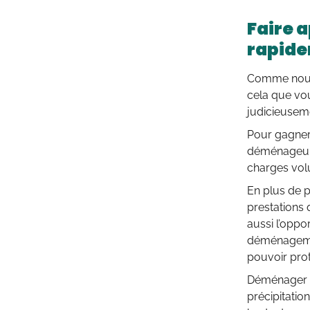
Faire 
rapid
Comme nous 
cela que vou
judicieusem
Pour gagner 
déménageur 
charges vol
En plus de p
prestations 
aussi l’opp
déménagemen
pouvoir pro
Déménager r
précipitation