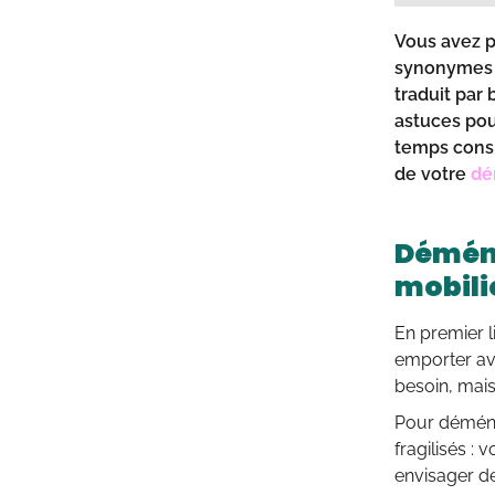
Vous avez 
synonymes d
traduit par
astuces pou
temps consi
de votre
dé
Déména
mobili
En premier l
emporter av
besoin, mais
Pour déménag
fragilisés :
envisager d