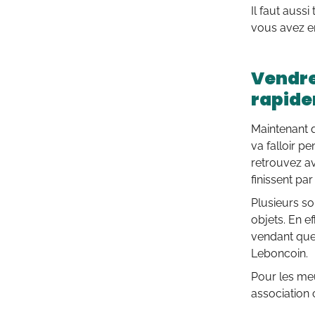
Il faut auss
vous avez e
Vendre
rapid
Maintenant q
va falloir p
retrouvez av
finissent pa
Plusieurs so
objets. En 
vendant que
Leboncoin.
Pour les me
associatio