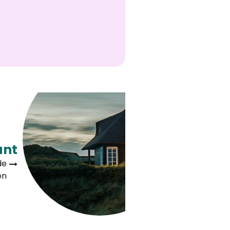
ant
de
on