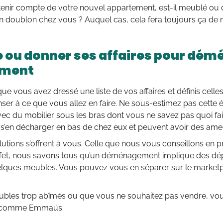
i tenir compte de votre nouvel appartement, est-il meublé ou di
n doublon chez vous ? Auquel cas, cela fera toujours ça de
 ou donner ses affaires pour dém
ement
ue vous avez dressé une liste de vos affaires et définis celles
enser à ce que vous allez en faire. Ne sous-estimez pas cette 
ec du mobilier sous les bras dont vous ne savez pas quoi fai
r s’en décharger en bas de chez eux et peuvent avoir des am
lutions s’offrent à vous. Celle que nous vous conseillons en p
effet, nous savons tous qu’un déménagement implique des dép
lques meubles. Vous pouvez vous en séparer sur le market
ubles trop abîmés ou que vous ne souhaitez pas vendre, vou
n comme Emmaüs.