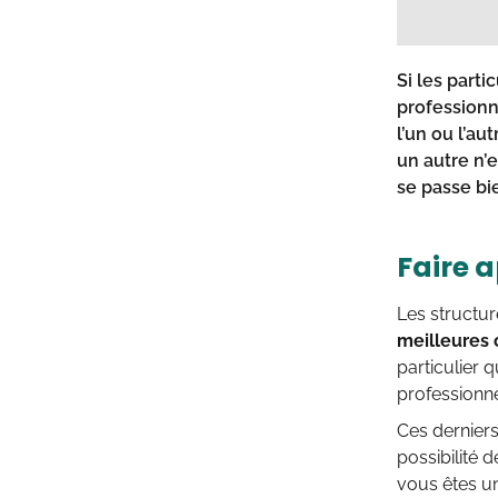
Si les part
professionn
l’un ou l’au
un autre n’
se passe bi
Faire 
Les structu
meilleures 
particulier 
professionne
Ces dernier
possibilité
vous êtes u