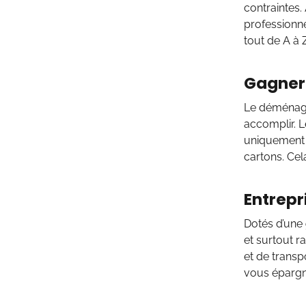
contraintes
professionnel
tout de A à
Gagner 
Le déménage
accomplir. 
uniquement 
cartons. Ce
Entrepr
Dotés d’une
et surtout r
et de transp
vous épargn