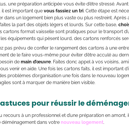
s, une préparation anticipée vous évite d’être stressé. Ava
 il est important que
vous fassiez un
tri
. Cette étape est néc
dans un logement bien plus vaste ou plus restreint. Après avo
faites la part des objets légers et lourds. Sur cette base,
choi
es cartons format vaisselle sont pratiques pour le transport d’
 les équipements qui pèsent lourd, des cartons renforcés ser
vez pas prévu de confier le rangement des cartons à une ent
nt de le faire vous-même pour éviter d’être acculé au derni
besoin de
main d’œuvre
. Faites donc appel à vos voisins, a
ous venir en aide. Une fois les cartons faits, il est important 
r des problèmes d’organisation une fois dans le nouveau log
ragiles sont à marquer de manière bien visible.
 astuces pour réussir le déménag
 recours à un professionnel et d’une préparation en amont, il
re déménagement dans votre
nouveau logement
.