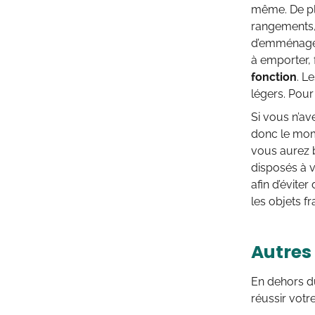
même. De plu
rangements,
d’emménager 
à emporter, 
fonction
. L
légers. Pour
Si vous n’a
donc le mome
vous aurez 
disposés à v
afin d’évite
les objets f
Autres
En dehors du
réussir vot