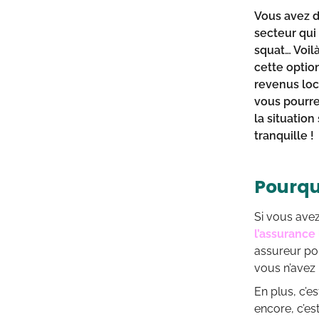
Vous avez dé
secteur qui
squat… Voil
cette optio
revenus loca
vous pourre
la situation
tranquille !
Pourquo
Si vous avez
l’assurance
assureur po
vous n’avez
En plus, c’e
encore, c’es