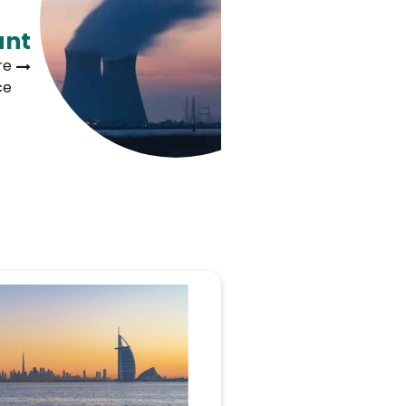
ant
re
ce