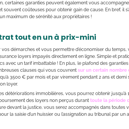
in, certaines garanties peuvent également vous accompagn
 souvent coûteuses pour obtenir gain de cause. En bref, il s
 un maximum de sérénité aux propriétaires !
rat tout en un à prix-mini
ter vos démarches et vous permettre d’économiser du temps, 
urance loyers impayés directement en ligne. Simple et pratiqu
cs avec un tarif imbattable ! En plus, le plafond des garant
breuses clauses qui vous couvrent
sur un certain nombre 
qu’à 3500 € par mois et par virement pendant 2 ans et demi s
on loyer.
s détériorations immobilières, vous pourrez obtenir jusqu’à 
mboursement des loyers non perçus durant
toute la période 
re devant la justice, vous serez accompagnés dans toutes v
pour la saisie d’un huissier ou l’assignation au tribunal par un