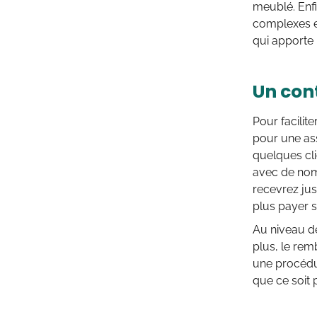
meublé. Enf
complexes et
qui apporte
Un cont
Pour facili
pour une ass
quelques cli
avec de nom
recevrez jus
plus payer s
Au niveau de
plus, le re
une procédu
que ce soit 