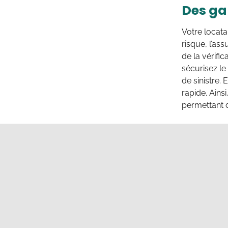
Des gar
Votre locatai
risque, l’as
de la vérifi
sécurisez le
de sinistre.
rapide. Ains
permettant d