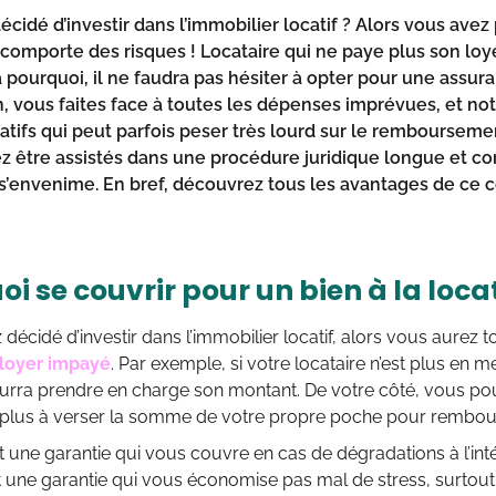
cidé d’investir dans l’immobilier locatif ? Alors vous avez 
 comporte des risques ! Locataire qui ne paye plus son loy
à pourquoi, il ne faudra pas hésiter à opter pour une assur
n, vous faites face à toutes les dépenses imprévues, et
tifs qui peut parfois peser très lourd sur le remboursement
z être assistés dans une procédure juridique longue et 
 s’envenime. En bref, découvrez tous les avantages de ce co
i se couvrir pour un bien à la loca
 décidé d’investir dans l’immobilier locatif, alors vous aurez t
 loyer impayé
. Par exemple, si votre locataire n’est plus en 
urra prendre en charge son montant. De votre côté, vous po
 plus à verser la somme de votre propre poche pour rembou
st une garantie qui vous couvre en cas de dégradations à l’int
t une garantie qui vous économise pas mal de stress, surtou