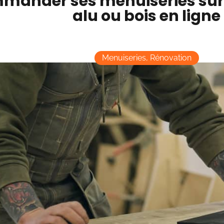
mander ses menuiseries sur
alu ou bois en ligne
Menuiseries
,
Rénovation