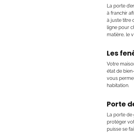
La porte d’e
à franchir af
à juste titr
ligne pour c
matière, le vi
Les fen
Votre maison
état de bien
vous permett
habitation.
Porte d
La porte de
protéger vot
puisse se fa