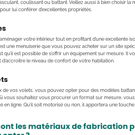
sculant, coulissant ou battant. Veillez aussi à bien choisir la
pour lui conférer d’excellentes propriétés.
es
ménager votre intérieur tout en profitant d’une excellente isola
 C’est une menuiserie que vous pouvez acheter sur un site spéci
est qu’il est possible de s’offrir un équipement sur mesure. Il
t d’accroitre le niveau de confort de votre habitation.
ets
x de vos volets, vous pouvez opter pour des modèles battant
 Si vous souhaitez vous procurer un format sur mesure, vou
isé en ligne. Qu’il soit motorisé ou non, il apportera une touch
sont les matériaux de fabrication 