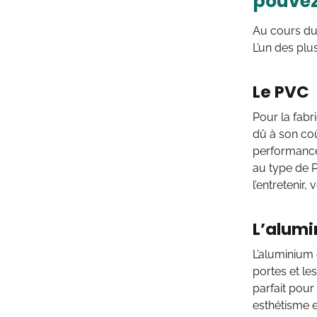
pouvez
Au cours du
L’un des plus
Le PVC
Pour la fabri
dû à son coû
performances
au type de P
l’entretenir,
L’alum
L’aluminium 
portes et les
parfait pour
esthétisme e