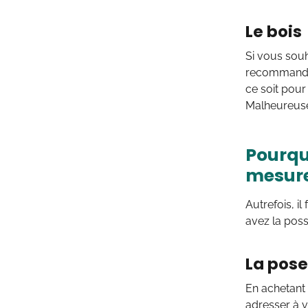
Le bois
Si vous souh
recommandé. 
ce soit pour 
Malheureuse
Pourqu
mesure
Autrefois, il
avez la poss
La pose
En achetant 
adresser à v