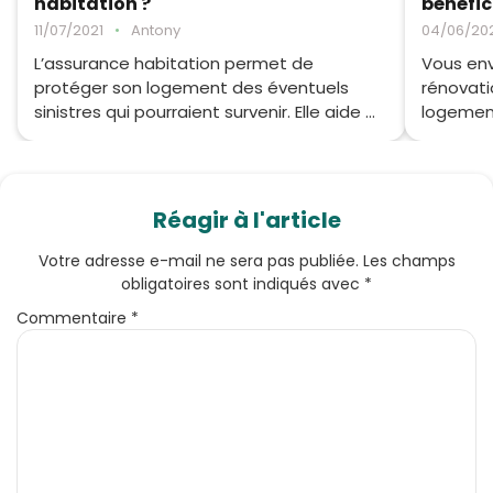
habitation ?
bénéfic
11/07/2021
•
Antony
04/06/20
L’assurance habitation permet de
Vous env
protéger son logement des éventuels
rénovati
sinistres qui pourraient survenir. Elle aide ...
logement
Réagir à l'article
Votre adresse e-mail ne sera pas publiée.
Les champs
obligatoires sont indiqués avec
*
Commentaire
*