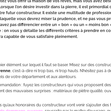
tez vous offrir la maison de vos rêves, mais vous avez be
Lorsque l’on désire investir dans la pierre, il est primordi
tre futur constructeur
. Il existe une multitude de profess
 laquelle vous devrez miser la prudence, et ne pas vous pré
savez pas différencier entre un « bon » ou un « moins bon 
ite : on vous y détaille les différents critères à prendre e
era capable de vous satisfaire pleinement.
emier élément sur lequel il faut se baser. Misez sur des constru
yenne
, c’est-à-dire ni trop bas, ni trop hauts. N’hésitez pas 
ls de votre département et aux alentours.
mandation : fuyez les constructeurs qui vous proposent des 
t des mauvaises surprises : matériaux de piètre qualité, ouvr
s qu’aux honoraires du constructeur vont venir s’ajouter des 
e de dommage-ouvrage
, souscrite par le maître d’ouvrage, q