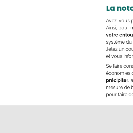
La not
Avez-vous p
Ainsi, pour 
votre ento
système du b
Jetez un cou
et vous inf
Se faire con
économies de
précipiter
, 
mesure de bi
pour faire de