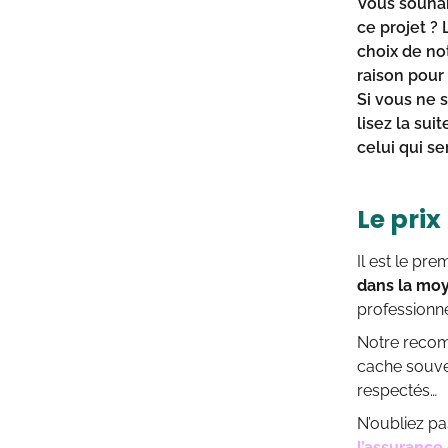
Vous souhai
ce projet ? 
choix de no
raison pour
Si vous ne 
lisez la su
celui qui s
Le prix
Il est le pr
dans la mo
professionne
Notre recom
cache souven
respectés…
N’oubliez pa
l’assuranc