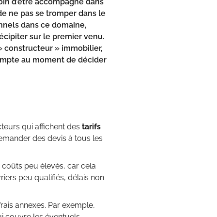
soin d’être accompagné dans
al de ne pas se tromper dans
le
ionnels dans ce domaine,
cipiter sur le premier venu.
» constructeur » immobilier,
n compte au moment de décider
cteurs qui affichent des
tarifs
à demander des devis à tous les
coûts peu élevés, car cela
iers peu qualifiés, délais non
frais annexes. Par exemple,
ui couvre les éventuels