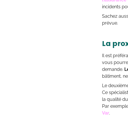
incidents po
Sachez aussi
prévue.
La pro
Il est préfé
vous pourrez
demande.
L
bâtiment, ne
Le deuxième
Ce spécialis
la qualité du
Par exemple,
Var
.