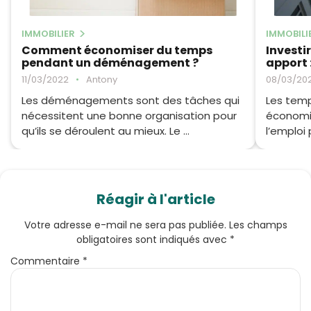
IMMOBILIER
IMMOBILI
Comment économiser du temps
Investi
pendant un déménagement ?
apport :
11/03/2022
•
Antony
08/03/20
Les déménagements sont des tâches qui
Les temp
nécessitent une bonne organisation pour
économiq
qu’ils se déroulent au mieux. Le ...
l’emploi
Réagir à l'article
Votre adresse e-mail ne sera pas publiée.
Les champs
obligatoires sont indiqués avec
*
Commentaire
*