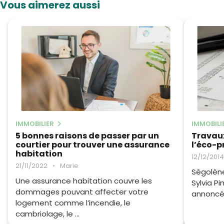
Vous aimerez aussi
IMMOBILIER
IMMOBILI
5 bonnes raisons de passer par un
Travaux
courtier pour trouver une assurance
l’éco-p
habitation
12/12/2014
21/11/2022
•
Marie
Ségolène 
Une assurance habitation couvre les
Sylvia P
dommages pouvant affecter votre
annoncé l
logement comme l’incendie, le
cambriolage, le ...