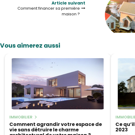
Article suivant
Comment financer sa première
maison ?
Vous aimerez aussi
IMMOBILIER
IMMOBILI
Comment agrandir votre espace de
Ce qu’il
vie sans détruire le charme
2023