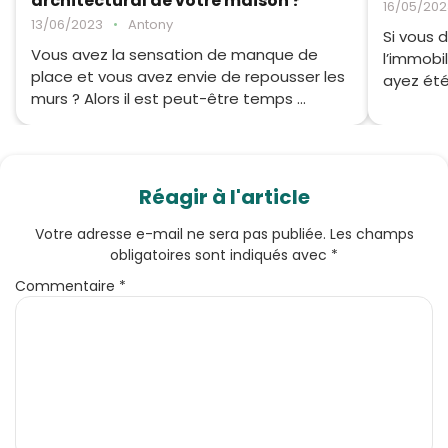
architectural de votre maison ?
16/05/202
13/06/2023
•
Antony
Si vous 
Vous avez la sensation de manque de
l’immobil
place et vous avez envie de repousser les
ayez été
murs ? Alors il est peut-être temps ...
Réagir à l'article
Votre adresse e-mail ne sera pas publiée.
Les champs
obligatoires sont indiqués avec
*
Commentaire
*