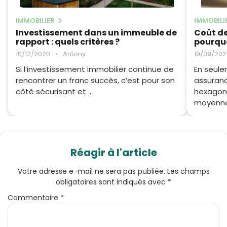
IMMOBILIER
IMMOBILI
Investissement dans un immeuble de
Coût de
rapport : quels critères ?
pourquo
10/12/2020
•
Antony
19/08/202
Si l’investissement immobilier continue de
En seule
rencontrer un franc succès, c’est pour son
assuranc
côté sécurisant et ...
hexagona
moyenne d
Réagir à l'article
Votre adresse e-mail ne sera pas publiée.
Les champs
obligatoires sont indiqués avec
*
Commentaire
*