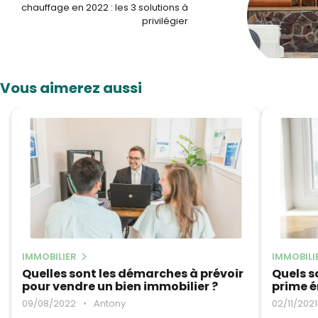
chauffage en 2022 : les 3 solutions à
privilégier
Vous aimerez aussi
IMMOBILIER
IMMOBILI
Quelles sont les démarches à prévoir
Quels so
pour vendre un bien immobilier ?
prime é
09/08/2022
•
Antony
02/11/2021