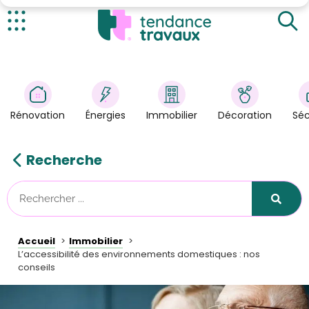
Installer un monte-escalier
Rendre la salle de bain accessible
Actualités
Faciliter la vie quotidienne
Rénovation
>
Énergies
>
Rénovation
Énergies
Immobilier
Décoration
Séc
Décoration
>
Immobilier
>
Recherche
Sécurité
Astuces/DIY
Technologies
Accueil
Immobilier
Tendance Travaux
L’accessibilité des environnements domestiques : nos
conseils
Kit partenaire
À propos