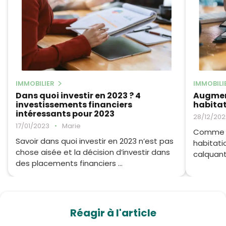
IMMOBILIER
IMMOBILI
Dans quoi investir en 2023 ? 4
Augmen
investissements financiers
habitat
intéressants pour 2023
28/12/202
17/01/2023
•
Marie
Comme to
Savoir dans quoi investir en 2023 n’est pas
habitati
chose aisée et la décision d’investir dans
calquant s
des placements financiers ...
Réagir à l'article