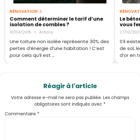
RÉNOVATION
RÉNOVAT
Comment déterminer le tarif d’une
Le béto
isolation de combles ?
vous fe
10/04/2015
•
Antony
27/12/202
Une toiture non isolée représente 30% des
S’il exi
pertes d’énergie d’une habitation ! C’est
de sol, 
pour cela qu’il est ...
d’or en t
Réagir à l'article
Votre adresse e-mail ne sera pas publiée.
Les champs
obligatoires sont indiqués avec
*
Commentaire
*