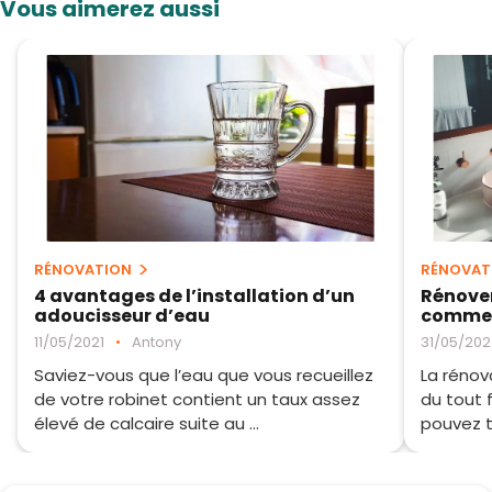
Vous aimerez aussi
RÉNOVATION
RÉNOVAT
4 avantages de l’installation d’un
Rénover
adoucisseur d’eau
commen
11/05/2021
•
Antony
31/05/202
Saviez-vous que l’eau que vous recueillez
La rénov
de votre robinet contient un taux assez
du tout 
élevé de calcaire suite au ...
pouvez tr