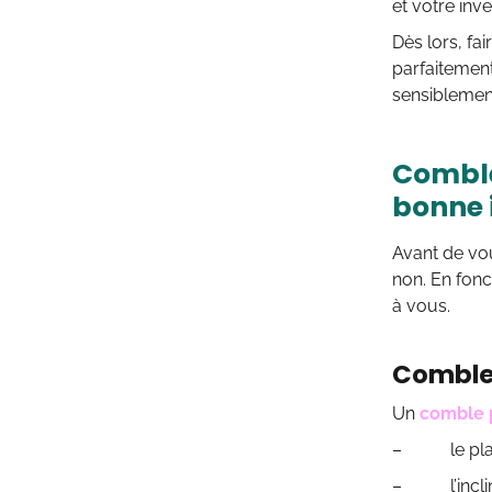
et votre inv
Dès lors, fa
parfaitement
sensiblement
Comble
bonne i
Avant de vou
non. En fonc
à vous.
Comble
Un
comble 
– le plafo
– l’inclinai