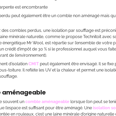
pente est encombrante
erdu peut également être un comble non aménagé mais qui
 des combles perdus, une isolation par soufflage est précon
 laine minérale naturelle, comme le propose Technitoit avec s
 énergétique Mr Wool, est répartie sur l’ensemble de votre
’un crédit d’impôt de 30 % si le professionnel auquel vous fait
ant de l’environnement).
nt d’isolation
CMIT
peut également être envisagé. Il se fixe
us-toiture. Il reflète les UV et la chaleur et permet une isol
soufflage.
 aménageable
e souvent un
comble aménageable
lorsque l’on peut se ten
ue l’espace est suffisant pour être aménagé. Une
isolation s
entée en rouleaux, c’est une laine minérale d’origine nature