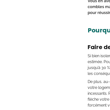
Vous en ave
combles mai
pour réussir
Pourqu
Faire d
Si bien isol
estimée. Pou
jusqu’à 30 %
les conséqu
De plus, au-
votre logem
incessants. 
flèche votre
forcément vo