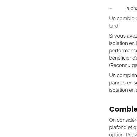
– la char
Un comble p
tard.
Si vous avez
isolation en
performance
bénéficier d
(Reconnu gar
Un compléme
pannes en so
isolation en 
Comble
On considèr
plafond et q
option. Prés