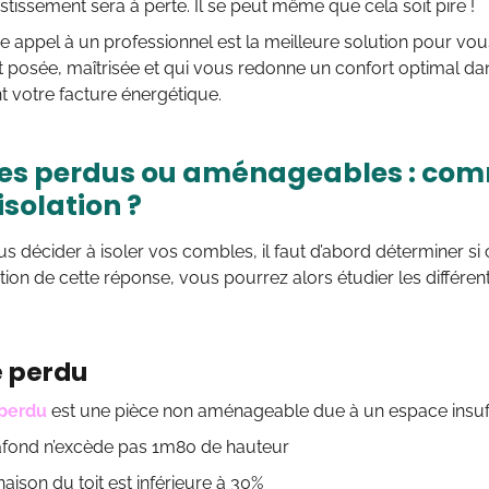
estissement sera à perte. Il se peut même que cela soit pire !
ire appel à un professionnel est la meilleure solution pour vou
 posée, maîtrisée et qui vous redonne un confort optimal dan
 votre facture énergétique.
s perdus ou aménageables : comm
solation ?
s décider à isoler vos combles, il faut d’abord déterminer 
tion de cette réponse, vous pourrez alors étudier les différents
 perdu
perdu
est une pièce non aménageable due à un espace insuffisa
nd n’excède pas 1m80 de hauteur
son du toit est inférieure à 30%