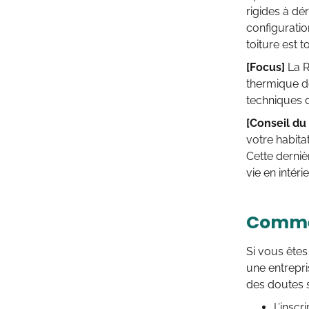
rigides à dé
configurati
toiture est t
[Focus]
La 
thermique de
techniques d
[Conseil du
votre habita
Cette derniè
vie en intérie
Commen
Si vous êtes
une entrepri
des doutes s
L’inscr