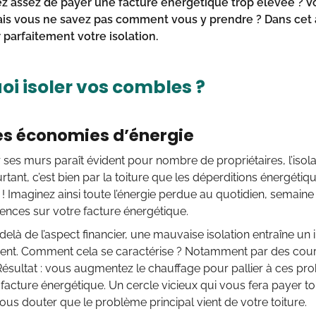
z assez de payer une facture énergétique trop élevée ? Vo
s vous ne savez pas comment vous y prendre ? Dans cet a
 parfaitement votre isolation.
oi isoler vos combles ?
es économies d’énergie
er ses murs paraît évident pour nombre de propriétaires, l’iso
rtant, c’est bien par la toiture que les déperditions énergétiq
 ! Imaginez ainsi toute l’énergie perdue au quotidien, semaine
ences sur votre facture énergétique.
delà de l’aspect financier, une mauvaise isolation entraîne un
ent. Comment cela se caractérise ? Notamment par des coura
Résultat : vous augmentez le chauffage pour pallier à ces pro
 facture énergétique. Un cercle vicieux qui vous fera payer t
us douter que le problème principal vient de votre toiture.