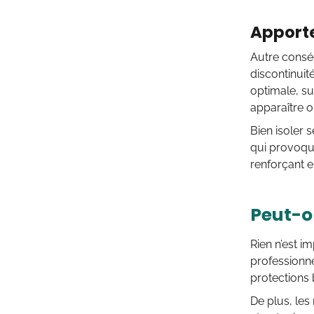
Apporte
Autre conséq
discontinuit
optimale, su
apparaître o
Bien isoler 
qui provoque
renforçant e
Peut-o
Rien n’est i
professionne
protections 
De plus, les