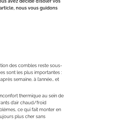
us avez décidé d’isoler vos
rticle, nous vous guidons
lation des combles reste sous-
ues sont les plus importantes :
 après semaine, à l’année… et
 inconfort thermique au sein de
nts d’air chaud/froid
blèmes, ce qui fait monter en
oujours plus cher sans