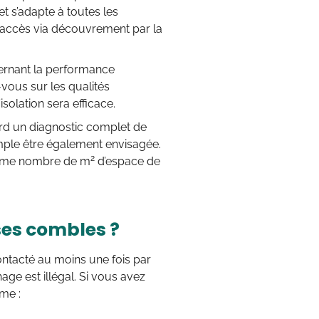
et s’adapte à toutes les
n accès via découvrement par la
ernant la performance
-vous sur les qualités
solation sera efficace.
rd un diagnostic complet de
mple être également envisagée.
2
 même nombre de m
d’espace de
ses combles ?
contacté au moins une fois par
ge est illégal. Si vous avez
mme :