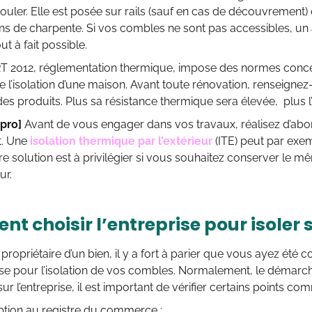
rouler. Elle est posée sur rails (sauf en cas de découvrement) 
ons de charpente. Si vos combles ne sont pas accessibles, u
out à fait possible.
RT 2012, réglementation thermique, impose des normes conc
 l’isolation d’une maison. Avant toute rénovation, renseignez
es produits. Plus sa résistance thermique sera élevée, plus l’i
 pro]
Avant de vous engager dans vos travaux, réalisez d’abo
t. Une
isolation thermique par l’extérieur
(ITE) peut par exe
re solution est à privilégier si vous souhaitez conserver le
ur.
t choisir l’entreprise pour isoler 
 propriétaire d’un bien, il y a fort à parier que vous ayez été 
se pour l’isolation de vos combles. Normalement, le démarcha
ur l’entreprise, il est important de vérifier certains points co
iption au registre du commerce ;