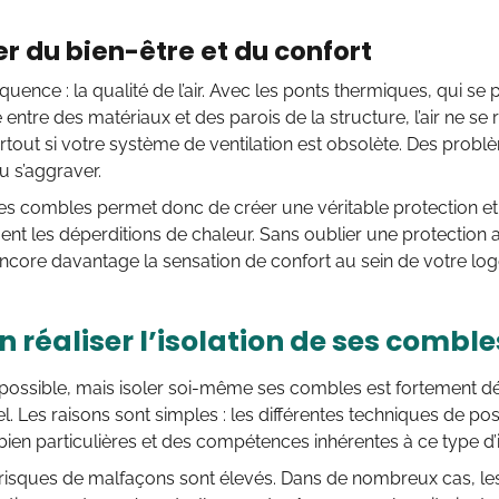
r du bien-être et du confort
uence : la qualité de l’air. Avec les ponts thermiques, qui se p
é entre des matériaux et des parois de la structure, l’air ne s
rtout si votre système de ventilation est obsolète. Des probl
u s’aggraver.
ses combles permet donc de créer une véritable protection et 
nt les déperditions de chaleur. Sans oublier une protection a
ncore davantage la sensation de confort au sein de votre lo
n réaliser l’isolation de ses comb
mpossible, mais isoler soi-même ses combles est fortement déc
l. Les raisons sont simples : les différentes techniques de p
bien particulières et des compétences inhérentes à ce type d’i
 risques de malfaçons sont élevés. Dans de nombreux cas, le