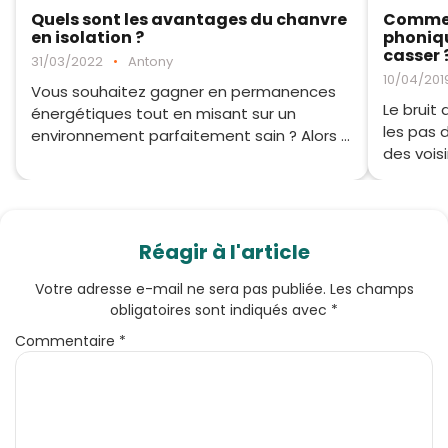
Quels sont les avantages du chanvre
Comment
en isolation ?
phoniqu
casser 
31/03/2022
•
Antony
10/04/201
Vous souhaitez gagner en permanences
Le bruit 
énergétiques tout en misant sur un
les pas d
environnement parfaitement sain ? Alors ...
des voisin
Réagir à l'article
Votre adresse e-mail ne sera pas publiée.
Les champs
obligatoires sont indiqués avec
*
Commentaire
*