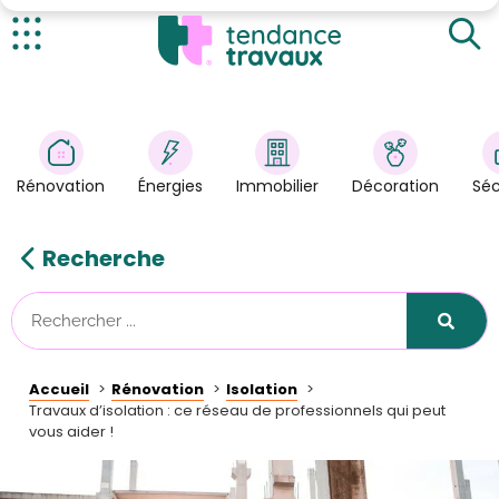
Un réseau de proximité
Un réseau de confiance
Actualités
Une coordination parfaite !
Rénovation
>
Énergies
>
Rénovation
Énergies
Immobilier
Décoration
Séc
Décoration
>
Immobilier
>
Recherche
Sécurité
Astuces/DIY
Technologies
Accueil
Rénovation
Isolation
Tendance Travaux
Travaux d’isolation : ce réseau de professionnels qui peut
vous aider !
Kit partenaire
À propos