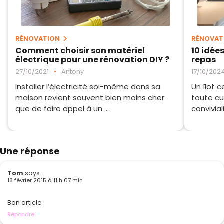
RÉNOVATION
RÉNOVAT
Comment choisir son matériel
10 idée
électrique pour une rénovation DIY ?
repas
27/10/2021
•
Antony
17/10/202
Installer l’électricité soi-même dans sa
Un îlot 
maison revient souvent bien moins cher
toute cui
que de faire appel à un ...
conviviali
Une réponse
Tom
says:
18 février 2015 à 11 h 07 min
Bon article
Répondre