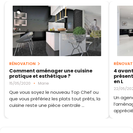
RÉNOVATION
RÉNOVAT
Comment aménager une cuisine
4 avant
pratique et esthétique ?
présen
en L
15/05/2020
•
Marie
22/05/20
Que vous soyez le nouveau Top Chef ou
Un agenc
que vous préfériez les plats tout prêts, la
l’aménag
cuisine reste une pièce centrale ...
apprécié