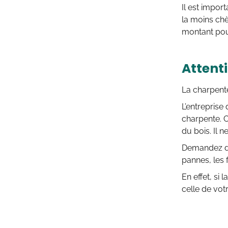
Il est import
la moins chè
montant pou
Attenti
La charpente
L’entreprise 
charpente. C
du bois. Il n
Demandez don
pannes, les 
En effet, si
celle de votr