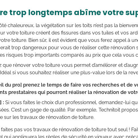
re trop longtemps abîme votre sup
té chaleureux, la végétation sur les toits n’est pas la bienve
ur votre toiture créent des fissures dans vos tuiles et vos ard
otre toiture. Bien sûr, il est évident que vous ferez appel à u
serait trop dangereux pour vous de réaliser cette rénovation s
es risques trop importants comparés au prix que cela vous c
z que rénover votre toiture vous permet d’améliorer et d’aug
 Idéal si vous souhaitez réaliser une plus-value lors de la re
il du pro]
prenez le temps de faire vos recherches et de v
ents prestataires qui pourront réaliser la rénovation de votr
 :
Si vous faites le choix d’un professionnel, demandez-lui que
ées. C’est un gage de qualité. Par exemple, Technitoit propos
e sur les travaux de rénovation de toiture.
faites pas vos travaux de rénovation de toiture tout seul ! Fa
l qui appliquera les règles de sécurité en vigueur avec préca