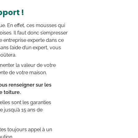
port !
nue. En effet, ces mousses qui
oises. Il faut donc s’empresser
ne entreprise experte dans ce
ans l’aide d’un expert, vous
oûtera.
menter la valeur de votre
vente de votre maison.
ous renseigner sur les
e toiture.
lles sont les garanties
e jusqu’à 15 ans de
ites toujours appel à un
ution.