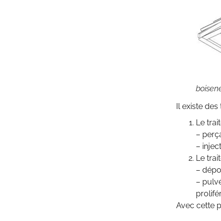
boisene
Il existe de
Le trai
– perç
– inje
Le trai
– dépo
– pulvé
prolifé
Avec cette p