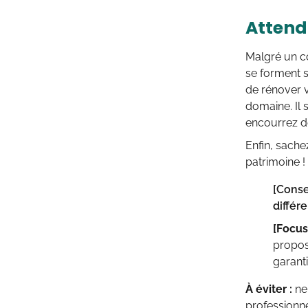
Attend
Malgré un cô
se forment s
de rénover v
domaine. Il 
encourrez d
Enfin, sache
patrimoine !
[Conse
différ
[Focus]
propos
garanti
À éviter :
ne 
professionne