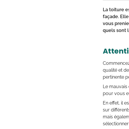
La toiture e
façade. Ell
vous prenie
quels sont l
Attenti
Commencez p
qualité et d
pertinente 
Le mauvais c
pour vous e
En effet, il
sur différent
mais égaleme
sélectionner