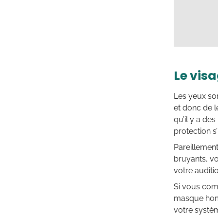
Le visa
Les yeux son
et donc de l
qu’il y a de
protection s
Pareillement
bruyants, v
votre auditi
Si vous comp
masque homo
votre systèm