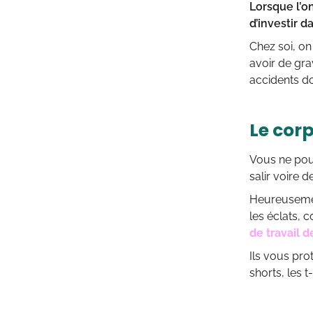
Lorsque l’on
d’investir d
Chez soi, on
avoir de gr
accidents do
Le corp
Vous ne pouv
salir voire d
Heureusemen
les éclats,
de travail de
Ils vous pro
shorts, les t