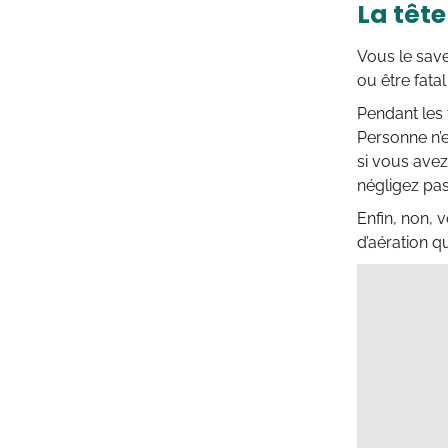
La tête
Vous le sav
ou être fata
Pendant les 
Personne n’e
si vous avez
négligez pas
Enfin, non,
d’aération q