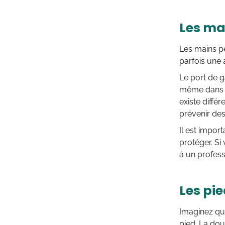
Les mai
Les mains p
parfois une 
Le port de g
même dans l
existe diffé
prévenir des
Il est impor
protéger. Si
à un profess
Les pie
Imaginez que
pied. La dou