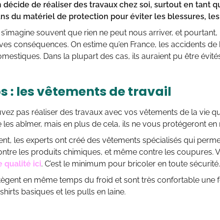
 décide de réaliser des travaux chez soi, surtout en tant qu
ans du matériel de protection pour éviter les blessures, le
 s’imagine souvent que rien ne peut nous arriver, et pourtan
aves conséquences. On estime qu’en France, les accidents de
mestiques. Dans la plupart des cas, ils auraient pu être évi
s : les vêtements de travail
ez pas réaliser des travaux avec vos vêtements de la vie qu
e les abîmer, mais en plus de cela, ils ne vous protégeront en r
t, les experts ont créé des vêtements spécialisés qui perme
 contre les produits chimiques, et même contre les coupures
 qualité ici
. C’est le minimum pour bricoler en toute sécurité.
tègent en même temps du froid et sont très confortable une f
-shirts basiques et les pulls en laine.