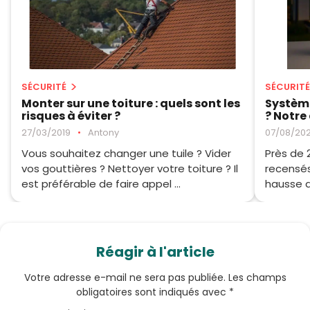
SÉCURITÉ
SÉCURITÉ
Monter sur une toiture : quels sont les
Système
risques à éviter ?
? Notre
27/03/2019
•
Antony
07/08/20
Vous souhaitez changer une tuile ? Vider
Près de 
vos gouttières ? Nettoyer votre toiture ? Il
recensés
est préférable de faire appel ...
hausse de
Réagir à l'article
Votre adresse e-mail ne sera pas publiée.
Les champs
obligatoires sont indiqués avec
*