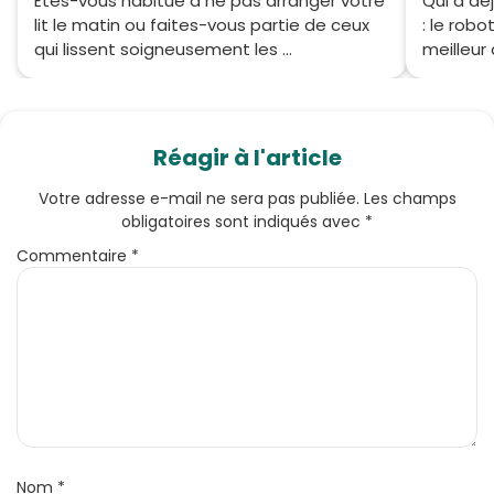
Êtes-vous habitué à ne pas arranger votre
Qui a déj
lit le matin ou faites-vous partie de ceux
: le robo
qui lissent soigneusement les ...
meilleur 
Réagir à l'article
Votre adresse e-mail ne sera pas publiée.
Les champs
obligatoires sont indiqués avec
*
Commentaire
*
Nom
*