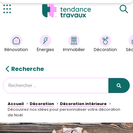
Décorer avec des cartes de vœux de vos proches
Des décorations de Noël faites à la main
Actualités
Choisir un thème personnel pour votre décoration
de Noël
Rénovation
>
Énergies
>
Rénovation
Énergies
Immobilier
Décoration
Séc
Décoration
>
Immobilier
>
Recherche
Sécurité
Astuces/DIY
Technologies
Accueil
Décoration
Décoration intérieure
Tendance Travaux
Découvrez nos idées pour personnaliser votre décoration
de Noël
Kit partenaire
À propos