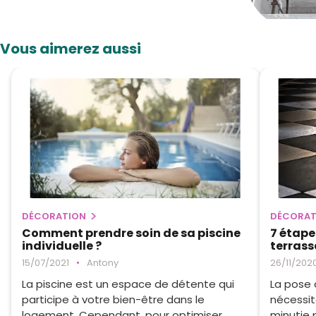
Vous aimerez aussi
DÉCORATION
DÉCORAT
Comment prendre soin de sa piscine
7 étape
individuelle ?
terrass
15/07/2021
•
Antony
26/11/202
La piscine est un espace de détente qui
La pose 
participe à votre bien-être dans le
nécessit
logement. Cependant, pour optimiser ...
minutie p