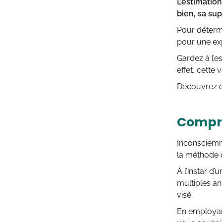
L’estimatio
bien, sa su
Pour détermi
pour une exp
Gardez à l’e
effet, cette 
Découvrez da
Compre
Inconsciemme
la méthode 
À l’instar d
multiples an
visé.
En employan