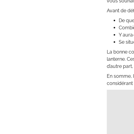
vous souhai
Avant de déf
De quel
Combie
Y aura-
Se sit
La bonne con
lanterne. C
d’autre part
En somme, l
considérant