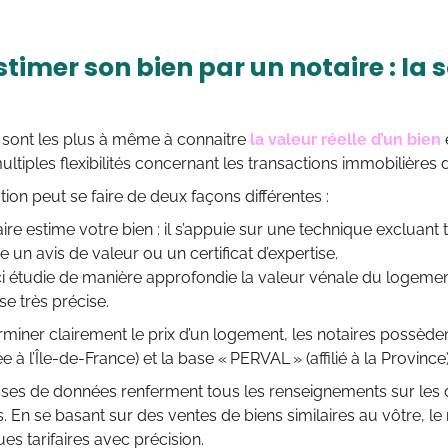
stimer son bien par un notaire : la s
 sont les plus à même à connaitre
la valeur réelle d’un bien
ultiples flexibilités concernant les transactions immobilières d
tion peut se faire de deux façons différentes :
ire estime votre bien : il s’appuie sur une technique excluant to
 un avis de valeur ou un certificat d’expertise.
ci étudie de manière approfondie la valeur vénale du logeme
se très précise.
rminer clairement le prix d’un logement, les notaires possède
iée à l’Île-de-France) et la base « PERVAL » (affilié à la Province)
ses de données renferment tous les renseignements sur les d
. En se basant sur des ventes de biens similaires au vôtre, l
ues tarifaires avec précision.