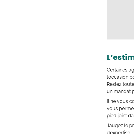
L’esti
Certaines ag
l’occasion 
Restez toute
un mandat po
Il ne vous c
vous permett
pied joint d
Jaugez le pr
d’expertise.