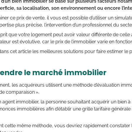
n d’un bien immobilier se base sur plusieurs facteurs notam
perficie, sa localisation, son environnement ou encore l’in
ner ce prix de vente, il vous est possible d’utiliser un simula
ertise plus précise, l’intervention d’un professionnel du secte
sprit que votre logement peut avoir valeur différente de celle
valeur est évolutive, car le prix de l’immobilier varie en foncti
ns cet article les meilleures solutions pour faire estimer le p
ndre le marché immobilier
nt, les acquéreurs utilisent une méthode d’évaluation immobi
de comparaison ».
’un agent immobilier, la personne souhaitant acquérir un bien à
nonces immobilières afin d’établir une grille tarifaire général
t cette même méthode, vous devriez rapidement constater le