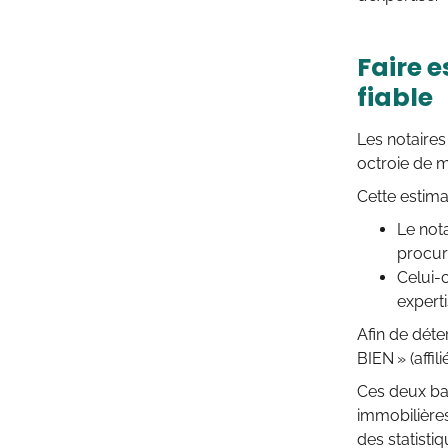
Faire e
fiable
Les notaires
octroie de m
Cette estima
Le nota
procure
Celui-
experti
Afin de déte
BIEN » (affil
Ces deux ba
immobilières
des statistiq