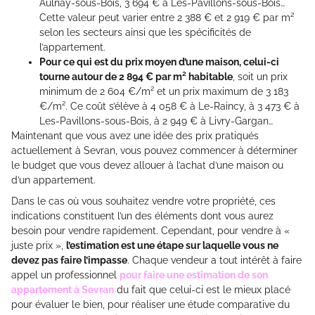
Aulnay-sous-Bois, 3 694 € à Les-Pavillons-sous-Bois…
Cette valeur peut varier entre 2 388 € et 2 919 € par m²
selon les secteurs ainsi que les spécificités de
l’appartement.
Pour ce qui est du prix moyen d’une maison, celui-ci
tourne autour de 2 894 € par m² habitable
, soit un prix
minimum de 2 604 €/m² et un prix maximum de 3 183
€/m². Ce coût s’élève à 4 058 € à Le-Raincy, à 3 473 € à
Les-Pavillons-sous-Bois, à 2 949 € à Livry-Gargan…
Maintenant que vous avez une idée des prix pratiqués
actuellement à Sevran, vous pouvez commencer à déterminer
le budget que vous devez allouer à l’achat d’une maison ou
d’un appartement.
Dans le cas où vous souhaitez vendre votre propriété, ces
indications constituent l’un des éléments dont vous aurez
besoin pour vendre rapidement. Cependant, pour vendre à «
juste prix »,
l’estimation est une étape sur laquelle vous ne
devez pas faire l’impasse
. Chaque vendeur a tout intérêt à faire
appel un professionnel
pour faire une estimation de son
appartement à Sevran
du fait que celui-ci est le mieux placé
pour évaluer le bien, pour réaliser une étude comparative du