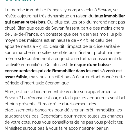
Le marché immobilier français, y compris celui à Sevran, se
révèle aujourd’hui très dynamique en raison du
taux immobilier
qui demeure très bas
. Qui plus est, les prix du marché n’ont pas
chuté. Bien que ceux de Sevran fassent partie des moins chers
de l’Île-de-France, on constate que ces 3 derniers mois, le prix
moyen des maisons est en hausse de + 5,5%, et celui des
appartements à + 5,8%. Cela dit, l’impact de la crise sanitaire
sur le marché immobilier semble pour l’instant plutôt minime,
même si le confinement a engendré un fort ralentissement de
l’activité immobilière. Qui plus est,
le risque d’une baisse
conséquente des prix de l’immobilier dans les mois à venir est
assez faible
, mais n’est en effet pas à écarter étant donné cette
période d’incertitude économique.
Alors, est-ce le bon moment de vendre son appartement à
Sevran ? La réponse est oui, du fait que les acquéreurs sont bel
et bien présents. Et malgré le durcissement des
établissements bancaires pour délivrer un prêt immobilier, les
taux sont très bas. Cependant, pour mettre toutes les chances
de votre côté, nous vous conseillons de ne pas vous précipiter.
N’hésitez surtout pas à vous faire accompagner par un