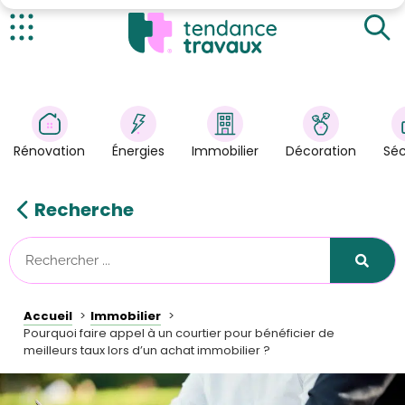
Contacter un courtier en Yvelines pour ses projets
Bénéficier d’un vrai conseil
Actualités
Dénicher des taux d’intérêt intéressants
Rénovation
>
Profiter d’un gain de temps considérable
Énergies
>
Négocier efficacement l’assurance emprunteur
Rénovation
Énergies
Immobilier
Décoration
Séc
Décoration
>
Obtenir des conditions avantageuses en passant
par un courtier en Yvelines
Immobilier
>
Recherche
Combien coûte un courtier ?
Sécurité
Astuces/DIY
Technologies
Accueil
Immobilier
Tendance Travaux
Pourquoi faire appel à un courtier pour bénéficier de
meilleurs taux lors d’un achat immobilier ?
Kit partenaire
À propos