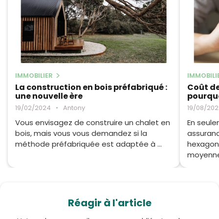
IMMOBILIER
IMMOBILI
La construction en bois préfabriqué :
Coût de
une nouvelle ère
pourquo
19/02/2024
•
Antony
19/08/202
Vous envisagez de construire un chalet en
En seule
bois, mais vous vous demandez si la
assuranc
méthode préfabriquée est adaptée à ...
hexagona
moyenne d
Réagir à l'article