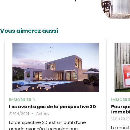
?
Vous aimerez aussi
IMMOBILIER
IMMOBILI
Les avantages de la perspective 3D
Pourquo
immobil
21/04/2021
•
Antony
12/11/2020
La perspective 3D est un outil d’une
Le march
grande avancée technologique