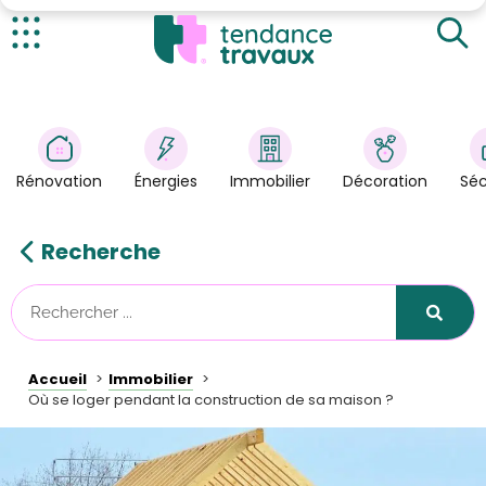
Loger chez des proches
Les locations de courte durée
Actualités
Les locations touristiques
Rénovation
>
Loger sur votre chantier
Énergies
>
Rénovation
Énergies
Immobilier
Décoration
Séc
Décoration
>
Immobilier
>
Recherche
Sécurité
Astuces/DIY
Technologies
Accueil
Immobilier
Tendance Travaux
Où se loger pendant la construction de sa maison ?
Kit partenaire
À propos