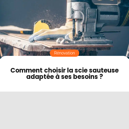
Contact
Conseils d'utilisation d'une scie sauteuse
Les prix d'achat d'une scie sauteuse
Mode sombre
Rénovation
Comment choisir la scie sauteuse
adaptée à ses besoins ?