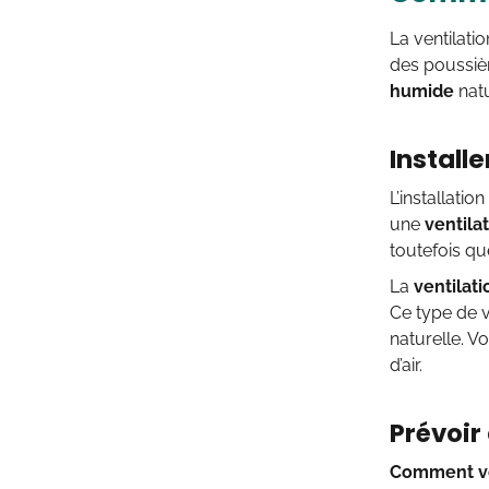
La ventilati
des poussièr
humide
natu
Installe
L’installatio
une
ventila
toutefois qu
La
ventilat
Ce type de v
naturelle. 
d’air.
Prévoir
Comment ve