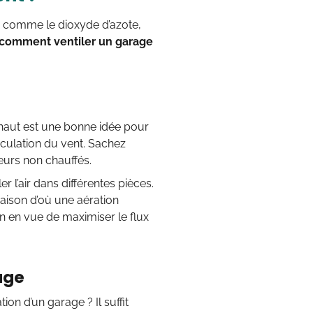
ts comme le dioxyde d’azote,
comment ventiler un garage
 en haut est une bonne idée pour
irculation du vent. Sachez
ieurs non chauffés.
er l’air dans différentes pièces.
aison d’où une aération
n en vue de maximiser le flux
age
ion d’un garage ? Il suffit