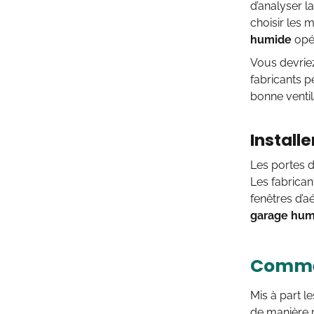
d’analyser l
choisir les 
humide
opé
Vous devriez
fabricants p
bonne
venti
Install
Les portes d
Les fabrican
fenêtres d’a
garage hum
Commen
Mis à part l
de manière p