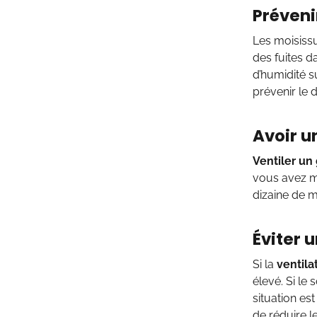
Préveni
Les moisissu
des fuites dan
d’humidité s
prévenir le
Avoir u
Ventiler un
vous avez mi
dizaine de m
Éviter 
Si la
ventil
élevé. Si le
situation es
de réduire l