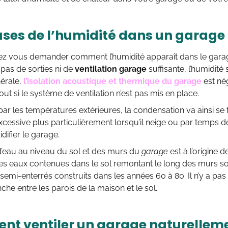
uses de l’humidité dans un garage
ez vous demander comment l’humidité apparaît dans le gar
pas de sorties ni de
ventilation garage
suffisante, l’humidité
érale,
l’isolation acoustique et thermique du garage
est né
ut si le système de ventilation n’est pas mis en place.
r les températures extérieures, la condensation va ainsi se
xcessive plus particulièrement lorsqu’il neige ou par temps de
difier le garage.
on d’eau au niveau du sol et des murs du
garage
est à l’origine 
des eaux contenues dans le sol remontant le long des murs so
semi-enterrés construits dans les années 60 à 80. Il n’y a pas
nche entre les parois de la maison et le sol.
t ventiler un garage naturelleme