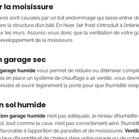
r la moisissure
res sont causées par un toit endommagé qui laisse entrer de
s la structure d’un bâti. En hiver, l’air froid s’introduit à l’intér
ur les murs. Assurez-vous donc que la ventilation de votre 
 développement de la moisissure.
n garage sec
 garage humide
vous permet de réduire ou d’éliminer complète
s en place un système de chauffage à air ventilé, vous devr
inutes et ouvrir légèrement la porte pour que l’humidité s’exp
un sol humide
ation garage humide
n’est pas adéquate, le niveau d’humidité 
 sol, tout comme la cave, n’est pas correctement aéré, l’humidi
t favorable à l’apparition de parasites et de moisissures.
Venti
e taux d’humidité et de chaleur dans votre garage ou de votre