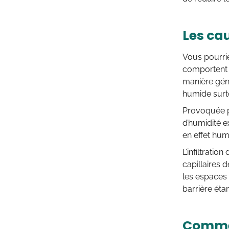
Les ca
Vous pourri
comportent 
manière gén
humide surto
Provoquée pa
d’humidité e
en effet humi
L’infiltrati
capillaires 
les espaces 
barrière éta
Commen