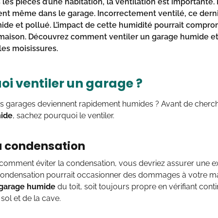
les pièces d’une habitation, la ventilation est importante. 
nt même dans le garage. Incorrectement ventilé, ce derni
de et pollué. L’impact de cette humidité pourrait compro
 maison. Découvrez
comment ventiler un garage humide
et
les moisissures.
oi ventiler un garage ?
 garages deviennent rapidement humides ? Avant de cherc
ide
, sachez pourquoi le ventiler.
la condensation
comment éviter la condensation, vous devriez assurer une exc
condensation pourrait occasionner des dommages à votre ma
 garage humide
du toit, soit toujours propre en vérifiant cont
sol et de la cave.