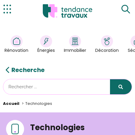
Actualités
Rénovation
>
Énergies
>
Rénovation
Énergies
Immobilier
Décoration
Séc
Décoration
>
Immobilier
>
Recherche
Sécurité
Astuces/DIY
Technologies
Accueil
Technologies
Tendance Travaux
Kit partenaire
Technologies
À propos