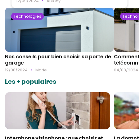
12/09/2024
•
Antony
Technologies
Technol
Nos conseils pour bien choisir sa porte de
Comment o
garage
télécomm
12/08/2024
•
Marie
04/08/2024
Les + populaires
Interphone visiophone : que choisir et
La domot