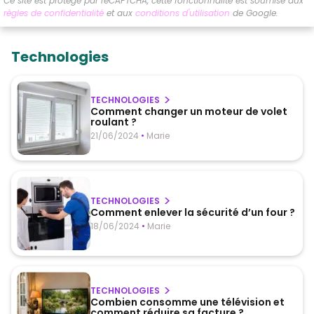
Ce site est protégé par reCAPTCHA, cette fonctionnalité est soumise aux
règles de confidentialité
et aux
conditions d'utilisation
de Google.
Technologies
TECHNOLOGIES
Comment changer un moteur de volet
roulant ?
21/06/2024
•
Marie
TECHNOLOGIES
Comment enlever la sécurité d’un four ?
18/06/2024
•
Marie
TECHNOLOGIES
Combien consomme une télévision et
comment réduire sa facture ?