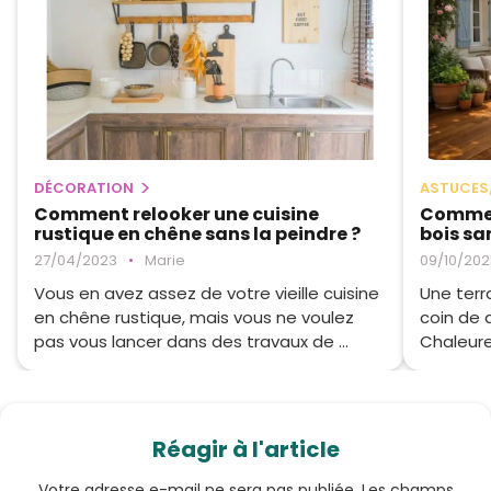
DÉCORATION
ASTUCES
Comment relooker une cuisine
Commen
rustique en chêne sans la peindre ?
bois sa
27/04/2023
•
Marie
09/10/202
Vous en avez assez de votre vieille cuisine
Une terra
en chêne rustique, mais vous ne voulez
coin de 
pas vous lancer dans des travaux de ...
Chaleureu
Réagir à l'article
Votre adresse e-mail ne sera pas publiée.
Les champs