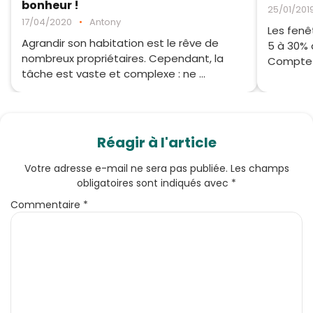
bonheur !
25/01/201
17/04/2020
•
Antony
Les fenê
Agrandir son habitation est le rêve de
5 à 30% 
nombreux propriétaires. Cependant, la
Compte t
tâche est vaste et complexe : ne ...
Réagir à l'article
Votre adresse e-mail ne sera pas publiée.
Les champs
obligatoires sont indiqués avec
*
Commentaire
*