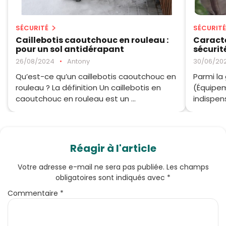
SÉCURITÉ
SÉCURITÉ
Caillebotis caoutchouc en rouleau :
Caracté
pour un sol antidérapant
sécurit
26/08/2024
•
Antony
30/06/20
Qu’est-ce qu’un caillebotis caoutchouc en
Parmi la
rouleau ? La définition Un caillebotis en
(Équipem
caoutchouc en rouleau est un ...
indispens
Réagir à l'article
Votre adresse e-mail ne sera pas publiée.
Les champs
obligatoires sont indiqués avec
*
Commentaire
*