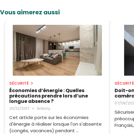
Vous aimerez aussi
SÉCURITÉ
SÉCURITÉ
Économies d’énergie : Quelles
Doit-on
précautions prendre lors d’une
caméra 
longue absence ?
07/08/20
20/12/2017
•
Antony
Sécurise
Cet article porte sur les économies
préoccu
d'énergie à réaliser lorsque l'on s'absente
Français,
(congés, vacances) pendant ...