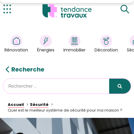
Les différents types de systèmes de sécurité
Critères de choix d'un système de sécurité
Actualités
Les fonctionnalités indispensables
Rénovation
>
Énergies
>
Rénovation
Énergies
Immobilier
Décoration
Séc
Décoration
>
Immobilier
>
Recherche
Sécurité
Astuces/DIY
Technologies
Accueil
Sécurité
Tendance Travaux
Quel est le meilleur système de sécurité pour ma maison ?
Kit partenaire
À propos